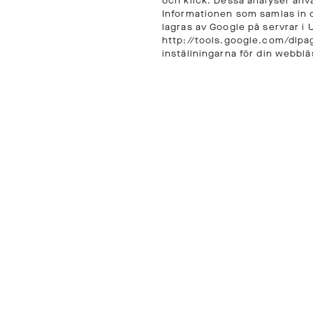
och klick. Dessa analyser använ
Informationen som samlas in o
lagras av Google på servrar i 
http://tools.google.com/dlpa
inställningarna för din webblä