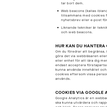
OCH
tar bort dem.
LEVERANS
Web beacons (kallas ibland
tillsammans med cookies f
Laddar...
nyhetsbrev eller e-post f
Liknande tekniker är teknik
och web beacons.
HUR KAN DU HANTERA
Om du föredrar att begränsa, 
göra det via webbläsaren eller
eller enhet för att lära dig m
endast acceptera förstapartsc
kunna använda innehållet och 
cookies eftersom vissa perso
används.
COOKIES VIA GOOGLE 
Google Analytics är en webban
ska kunna utvärdera och rapp