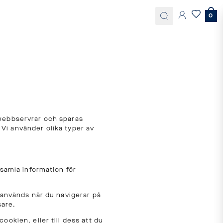
0
s webbservrar och sparas
r. Vi använder olika typer av
 samla information för
 används när du navigerar på
sare.
okien, eller till dess att du