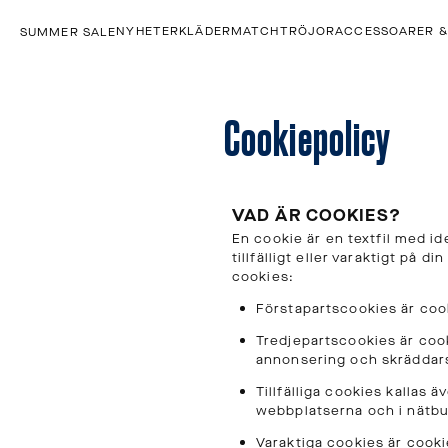
NYHETER
KLÄDER
MATCHTRÖJOR
ACCESSOARER 
SUMMER SALE
Språk
och
Cookiepolicy
leverans
Välj
språk
och
VAD ÄR COOKIES?
leveransland
En cookie är en textfil med i
för
tillfälligt eller varaktigt på d
cookies:
att
se
Förstapartscookies är coo
korrekta
Tredjepartscookies är cook
priser,
annonsering och skräddarsy
leveranstider
Tillfälliga cookies kallas
och
webbplatserna och i nätbut
fraktkostnader.
Varaktiga cookies är cooki
SPRÅK