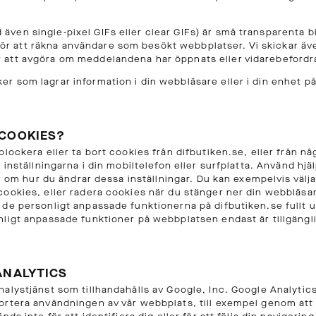
 även single-pixel GIFs eller clear GIFs) är små transparenta 
ör att räkna användare som besökt webbplatser. Vi skickar ä
ör att avgöra om meddelandena har öppnats eller vidarebefordr
er som lagrar information i din webbläsare eller i din enhet på
 COOKIES?
blockera eller ta bort cookies från difbutiken.se, eller från 
 inställningarna i din mobiltelefon eller surfplatta. Använd hj
er om hur du ändrar dessa inställningar. Du kan exempelvis välja
ookies, eller radera cookies när du stänger ner din webbläsar
de personligt anpassade funktionerna på difbutiken.se fullt 
nligt anpassade funktioner på webbplatsen endast är tillgäng
ANALYTICS
alystjänst som tillhandahålls av Google, Inc. Google Analytics
ortera användningen av vår webbplats, till exempel genom att