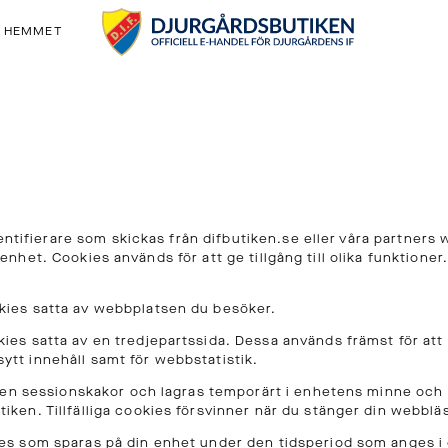
& HEMMET
dentifierare som skickas från difbutiken.se eller våra partner
in enhet. Cookies används för att ge tillgång till olika funktione
kies satta av webbplatsen du besöker.
ies satta av en tredjepartssida. Dessa används främst för att
tt innehåll samt för webbstatistik.
 även sessionskakor och lagras temporärt i enhetens minne och
iken. Tillfälliga cookies försvinner när du stänger din webblä
es som sparas på din enhet under den tidsperiod som anges i co