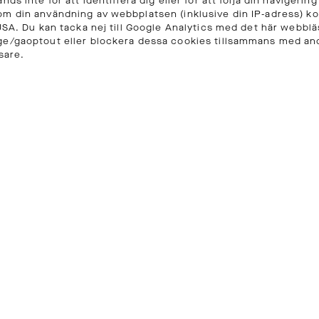
ds inte för att identifiera dig eller för att följa din navigering
m din användning av webbplatsen (inklusive din IP-adress) ko
USA. Du kan tacka nej till Google Analytics med det här webbläs
ge/gaoptout eller blockera dessa cookies tillsammans med an
sare.