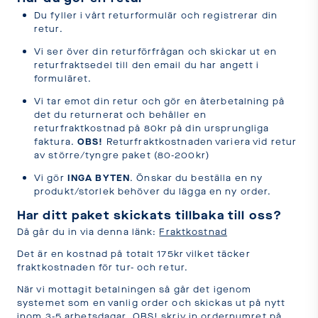
OCH
Du fyller i vårt returformulär och registrerar din
LEVERANS
retur.
Laddar...
Vi ser över din returförfrågan och skickar ut en
returfraktsedel till den email du har angett i
formuläret.
Vi tar emot din retur och gör en återbetalning på
det du returnerat och behåller en
returfraktkostnad på 80kr på din ursprungliga
faktura.
OBS!
Returfraktkostnaden variera vid retur
av större/tyngre paket (80-200kr)
Vi gör
INGA BYTEN
. Önskar du beställa en ny
produkt/storlek behöver du lägga en ny order.
Har ditt paket skickats tillbaka till oss?
Då går du in via denna länk:
Fraktkostnad
Det är en kostnad på totalt 175kr vilket täcker
fraktkostnaden för tur- och retur.
När vi mottagit betalningen så går det igenom
systemet som en vanlig order och skickas ut på nytt
inom 3-5 arbetsdagar. OBS! skriv in ordernumret på