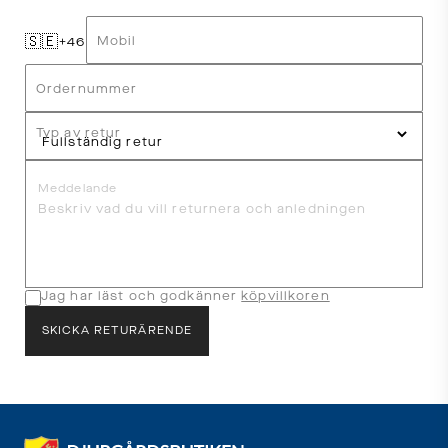
🇸🇪
Mobil
+46
Ordernummer
Typ av retur
Meddelande
Jag har läst och godkänner
köpvillkoren
SKICKA RETURÄRENDE