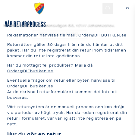
BUTIKEN
DJURGÅRDSBUTIKEN
0
Språk
VÅR RETURPROCESS
Ni hittar butiken vid Arenavägen 63, 12177 Johanneshov.
och
SENASTE NYHETERNA
Reklamationer hänvisas till mail:
Order@DIFBUTIKEN.se
leverans
Returrätten gäller 30 dagar från när du hämtar ut ditt
Välj
paket. Har du inte registrerat din retur inom tidsramen
språk
kommer din retur inte godkännas.
och
Har du mottagit fel produkter? Maila då
leveransland
Order@DIFbutiken.se
för
Eventuella frågor om retur eller byten hänvisas till
att
Order@DIFbutiken.se
Är de skrivna i returformuläret kommer det inte att
se
besvaras.
korrekta
priser,
Vårt retursystem är en manuell process och kan dröja
vid perioder av högt tryck. Har du redan registrerat din
leveranstider
retur i formuläret, var vänlig att inte registrera en på
och
nytt.
fraktkostnader.
Hur du gör en retur
SPRÅK