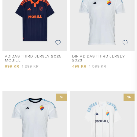
ADIDAS THIRD JERSEY 2025
DIF ADIDAS THIRD JERSEY
MOBILL
2023
999
KR
1 299
KR
499
KR
1 099
KR
%
%