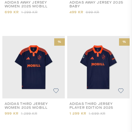
ADIDAS AWAY JERSEY
ADIDAS AWAY JERSEY 2025
WOMEN 2025 MOBILL
BABY
699
KR
1 299
KR
499
KR
699
KR
%
%
ADIDAS THIRD JERSEY
ADIDAS THIRD JERSEY
WOMEN 2025 MOBILL
PLAYER EDITION 2025
999
KR
1 299
KR
1 299
KR
1 699
KR