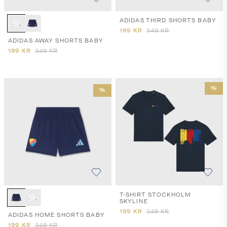
ADIDAS THIRD SHORTS BABY
199
KR
349
KR
ADIDAS AWAY SHORTS BABY
199
KR
349
KR
%
%
T-SHIRT STOCKHOLM
SKYLINE
199
KR
349
KR
ADIDAS HOME SHORTS BABY
199
KR
349
KR