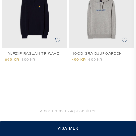
HALFZIP RAGLAN TRIWAVE
HOOD GRÅ DJURGÅRDEN
599
KR
899
KR
499
KR
699
KR
Visar
28
av
224
produkter
VISA MER