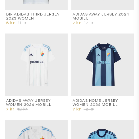
OCH
LEVERANS
DIF ADIDAS THIRD JERSEY
ADIDAS AWAY JERSEY 2024
2023 WOMEN
MOBILL
Laddar...
5
kr
11
kr
7
kr
12
kr
ADIDAS AWAY JERSEY
ADIDAS HOME JERSEY
WOMEN 2024 MOBILL
WOMEN 2024 MOBILL
7
kr
12
kr
7
kr
12
kr