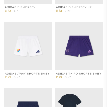
ADIDAS DIF JERSEY
ADIDAS DIF JERSEY JR
6
kr
8
kr
5
kr
7
kr
ADIDAS AWAY SHORTS BABY
ADIDAS THIRD SHORTS BABY
2
kr
3
kr
2
kr
3
kr