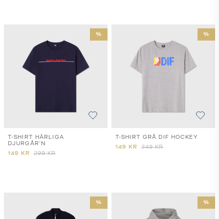
%
%
T-SHIRT HÄRLIGA
T-SHIRT GRÅ DIF HOCKEY
DJURGÅR'N
149
KR
349
KR
149
KR
299
KR
%
%