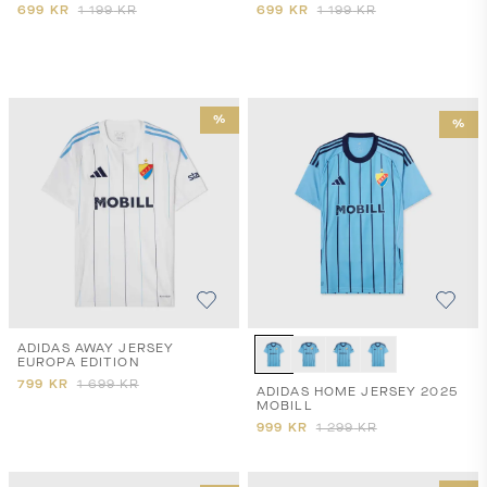
699
KR
1 199
KR
699
KR
1 199
KR
%
%
ADIDAS AWAY JERSEY
EUROPA EDITION
799
KR
1 699
KR
ADIDAS HOME JERSEY 2025
MOBILL
999
KR
1 299
KR