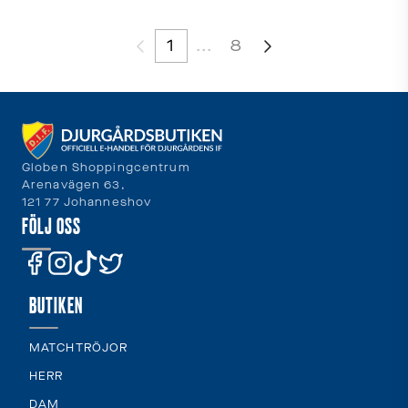
1
...
8
Globen Shoppingcentrum
Arenavägen 63,
121 77 Johanneshov
FÖLJ OSS
BUTIKEN
MATCHTRÖJOR
HERR
DAM