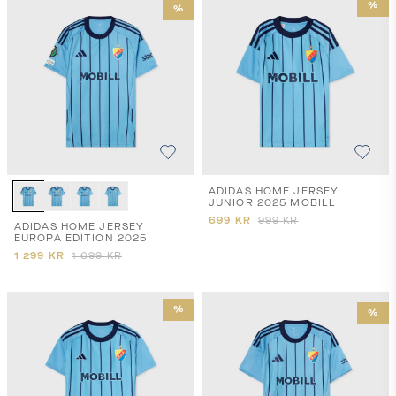
%
%
ADIDAS HOME JERSEY
JUNIOR 2025 MOBILL
699
KR
999
KR
ADIDAS HOME JERSEY
EUROPA EDITION 2025
1 299
KR
1 699
KR
%
%