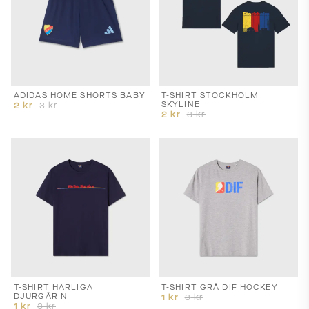
ADIDAS HOME SHORTS BABY
T-SHIRT STOCKHOLM
SKYLINE
2
kr
3
kr
2
kr
3
kr
T-SHIRT HÄRLIGA
T-SHIRT GRÅ DIF HOCKEY
DJURGÅR'N
1
kr
3
kr
1
kr
3
kr