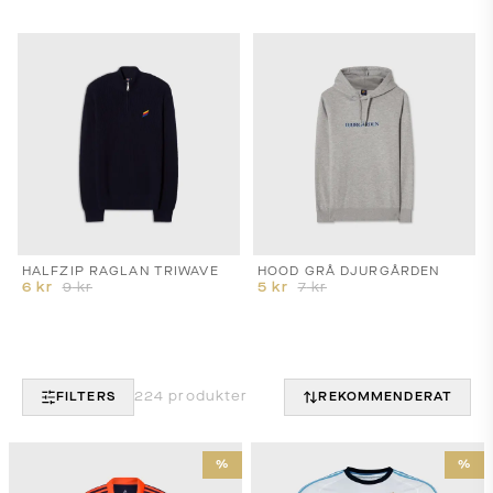
HALFZIP RAGLAN TRIWAVE
HOOD GRÅ DJURGÅRDEN
6
kr
9
kr
5
kr
7
kr
224
produkter
FILTERS
REKOMMENDERAT
%
%