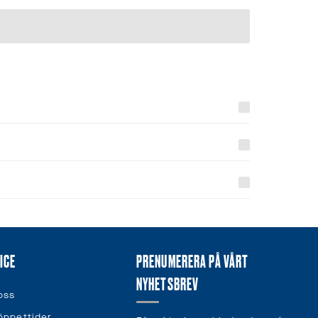
ICE
PRENUMERERA PÅ VÅRT
NYHETSBREV
oss
öppettider