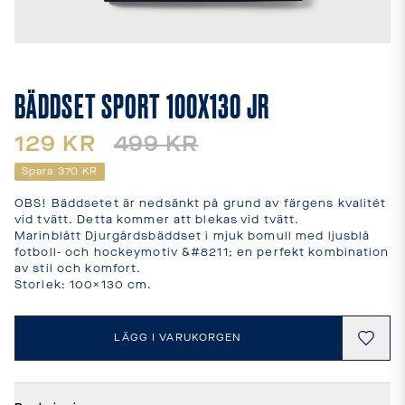
leveranstider
och
fraktkostnader.
SPRÅK
OCH
BÄDDSET SPORT 100X130 JR
LEVERANS
Laddar...
129 KR
499 KR
Spara
370 KR
OBS! Bäddsetet är nedsänkt på grund av färgens kvalitét 
vid tvätt. Detta kommer att blekas vid tvätt. 

Marinblått Djurgårdsbäddset i mjuk bomull med ljusblå 
fotboll- och hockeymotiv &#8211; en perfekt kombination 
av stil och komfort.

Storlek: 100×130 cm.
LÄGG I VARUKORGEN