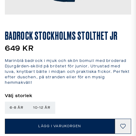
leveranstider
och
fraktkostnader.
SPRÅK
OCH
BADROCK STOCKHOLMS STOLTHET JR
LEVERANS
Laddar...
649 KR
Marinblå badrock i mjuk och skön bomull med broderad 
Djurgården-sköld på bröstet för junior. Utrustad med 
luva, knytbart bälte i midjan och praktiska fickor. Perfekt 
efter duschen, på stranden eller för en mysig 
hemmakväll!
Välj storlek
6-8 ÅR
10-12 ÅR
LÄGG I VARUKORGEN