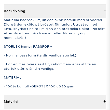
−
Beskrivning
Marinblå badrock i mjuk och skön bomull med broderad 
Djurgården-sköld på bröstet för junior. Utrustad med 
luva, knytbart bälte i midjan och praktiska fickor. Perfekt 
efter duschen, på stranden eller för en mysig 
hemmakväll!

STORLEK &amp; PASSFORM

• Normal passform (ta din vanliga storlek).

• För en mer oversized fit, rekommenderas att ta en 
storlek större än din vanliga.

MATERIAL

• 100% bomull (ÖEKOTEX 100), 330 gsm.
+
Material