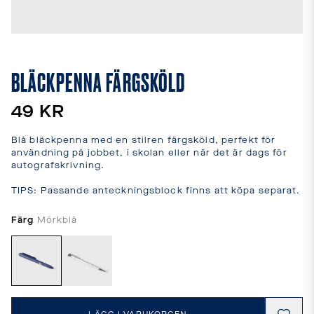
leveranstider
och
fraktkostnader.
SPRÅK
OCH
BLÄCKPENNA FÄRGSKÖLD
LEVERANS
Laddar...
49 KR
Blå bläckpenna med en stilren färgsköld, perfekt för 
användning på jobbet, i skolan eller när det är dags för 
autografskrivning.

TIPS: Passande anteckningsblock finns att köpa separat.
Färg
Mörkblå