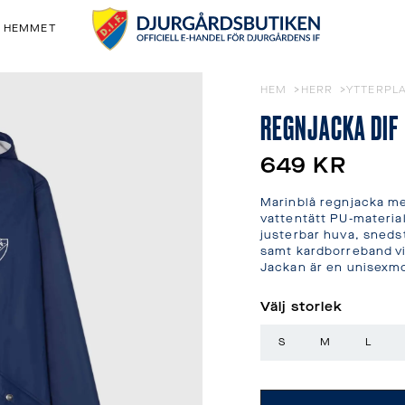
& HEMMET
HEM
HERR
YTTERPL
REGNJACKA DIF
649 KR
Marinblå regnjacka med 
vattentätt PU-material
justerbar huva, snedst
samt kardborreband vid
Jackan är en unisexmo
Välj storlek
S
M
L