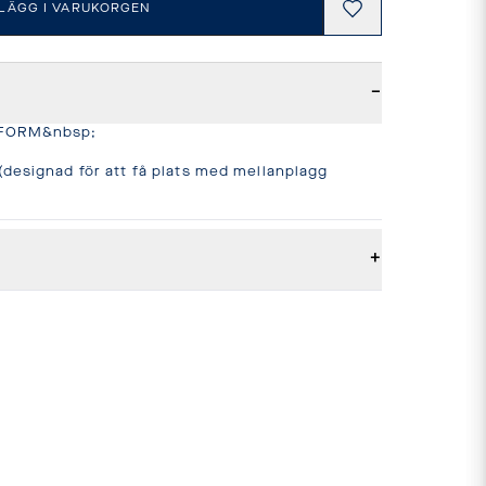
LÄGG I VARUKORGEN
−
FORM&nbsp;

designad för att få plats med mellanplagg 
+