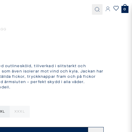
0
AGG
outlinesköld, tillverkad i slitstarkt och 
 som även isolerar mot vind och kyla. Jackan har 
ällda fickor, tryckknappar fram och på fickor 
 ärmsluten – perfekt skydd i alla väder.

dell.
XL
XXXL