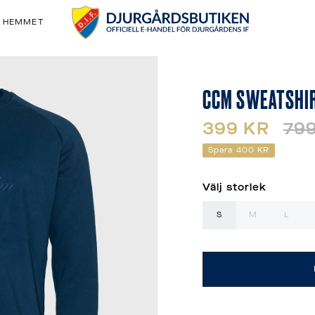
& HEMMET
CCM SWEATSHIR
399 KR
79
Spara
400 KR
Välj storlek
S
M
L