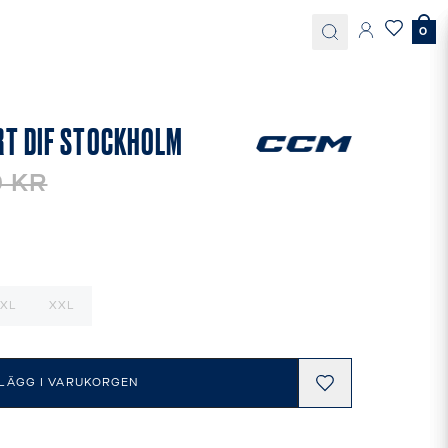
0
T DIF STOCKHOLM
9 KR
XL
XXL
LÄGG I VARUKORGEN