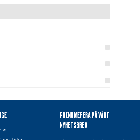
ICE
PRENUMERERA PÅ VÅRT
NYHETSBREV
oss
öppettider