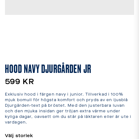
leveranstider
och
fraktkostnader.
SPRÅK
OCH
LEVERANS
Laddar...
HOOD NAVY DJURGÅRDEN JR
599 KR
Exklusiv hood i färgen navy i junior. Tillverkad i 100% 
mjuk bomull för högsta komfort och pryds av en ljusblå 
Djurgården-text på bröstet. Med den justerbara luvan 
och den mjuka insidan ger tröjan extra värme under 
kyliga dagar, oavsett om du står på läktaren eller är ute i 
vardagen.
Välj storlek