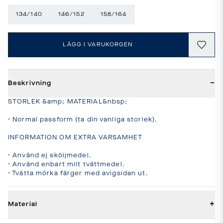
134/140
146/152
158/164
LÄGG I VARUKORGEN
−
Beskrivning
STORLEK &amp; MATERIAL&nbsp;

• Normal passform (ta din vanliga storlek).

INFORMATION OM EXTRA VARSAMHET

• Använd ej sköljmedel.

• Använd enbart milt tvättmedel.

• Tvätta mörka färger med avigsidan ut.
+
Material