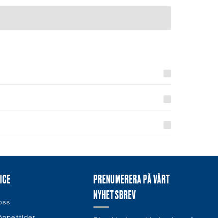
ICE
PRENUMERERA PÅ VÅRT
NYHETSBREV
oss
öppettider