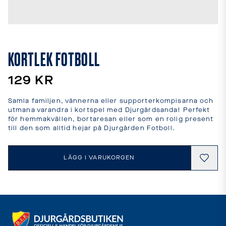
leveranstider
och
fraktkostnader.
SPRÅK
OCH
KORTLEK FOTBOLL
LEVERANS
Laddar...
129 KR
Samla familjen, vännerna eller supporterkompisarna och 
utmana varandra i kortspel med Djurgårdsanda! Perfekt 
för hemmakvällen, bortaresan eller som en rolig present 
till den som alltid hejar på Djurgården Fotboll.
LÄGG I VARUKORGEN