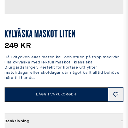
leveranstider
och
fraktkostnader.
SPRÅK
OCH
KYLVÄSKA MASKOT LITEN
LEVERANS
Laddar...
249 KR
Håll drycken eller maten kall och stilen på topp med vår 
lilla kylväska med lekfull maskot i klassiska 
Djurgårdsfärger. Perfekt för kortare utflykter, 
matchdagar eller skoldagar där något kallt alltid behövs 
nära till hands.
LÄGG I VARUKORGEN
−
Beskrivning