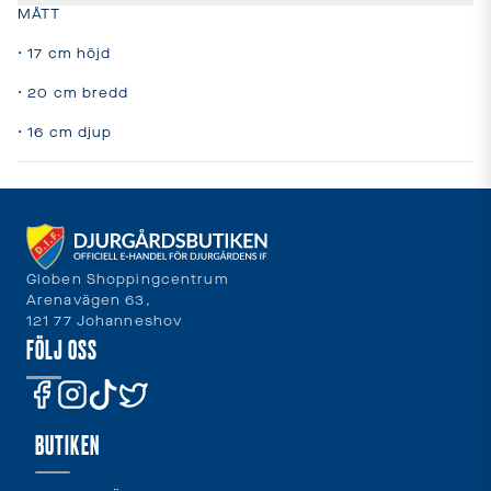
MÅTT

• 17 cm höjd

• 20 cm bredd

• 16 cm djup
Globen Shoppingcentrum
Arenavägen 63,
121 77 Johanneshov
FÖLJ OSS
BUTIKEN