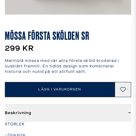
leveranstider
och
fraktkostnader.
SPRÅK
OCH
MÖSSA FÖRSTA SKÖLDEN SR
LEVERANS
Laddar...
299 KR
Marinblå mössa med vår allra första sköld broderad i 
ljusblått framtill. En tidlös design som kombinerar 
historia och nutid på ett stilfullt sätt.
LÄGG I VARUKORGEN
−
Beskrivning
STORLEK

• Onesize
