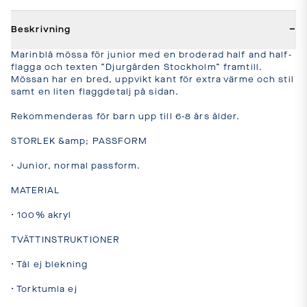
−
Beskrivning
Marinblå mössa för junior med en broderad half and half-
flagga och texten ”Djurgården Stockholm” framtill. 
Mössan har en bred, uppvikt kant för extra värme och stil 
samt en liten flaggdetalj på sidan.

Rekommenderas för barn upp till 6-8 års ålder.

STORLEK &amp; PASSFORM 

• Junior, normal passform.

MATERIAL 

• 100% akryl

TVÄTTINSTRUKTIONER

• Tål ej blekning

• Torktumla ej
