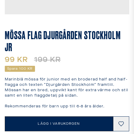
leveranstider
och
fraktkostnader.
SPRÅK
OCH
MÖSSA FLAG DJURGÅRDEN STOCKHOLM
LEVERANS
JR
Laddar...
99 KR
199 KR
Spara
100 KR
Marinblå mössa för junior med en broderad half and half-
flagga och texten ”Djurgården Stockholm” framtill. 
Mössan har en bred, uppvikt kant för extra värme och stil 
samt en liten flaggdetalj på sidan.

Rekommenderas för barn upp till 6-8 års ålder.
LÄGG I VARUKORGEN