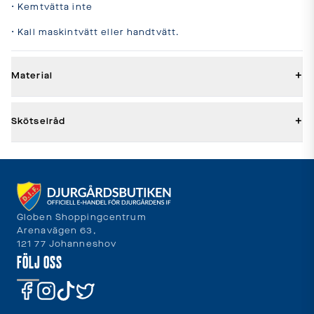
• Kemtvätta inte

• Kall maskintvätt eller handtvätt.
+
Material
+
Skötselråd
Globen Shoppingcentrum
Arenavägen 63,
121 77 Johanneshov
FÖLJ OSS