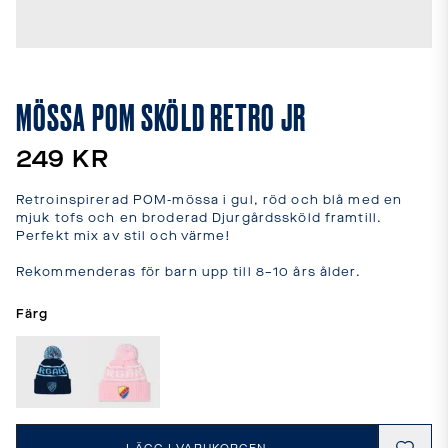
leveranstider
och
fraktkostnader.
SPRÅK
OCH
MÖSSA POM SKÖLD RETRO JR
LEVERANS
Laddar...
249 KR
Retroinspirerad POM-mössa i gul, röd och blå med en 
mjuk tofs och en broderad Djurgårdssköld framtill. 
Perfekt mix av stil och värme!

Rekommenderas för barn upp till 8–10 års ålder.
Färg