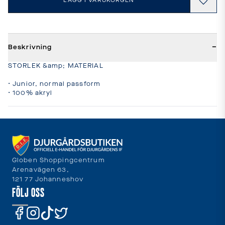
LÄGG I VARUKORGEN
−
Beskrivning
STORLEK &amp; MATERIAL

• Junior, normal passform

• 100% akryl
Globen Shoppingcentrum
Arenavägen 63,
121 77 Johanneshov
FÖLJ OSS