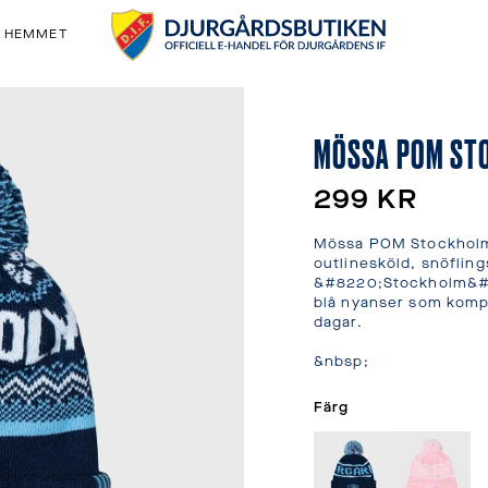
& HEMMET
MÖSSA POM ST
299 KR
Mössa POM Stockholm 
outlinesköld, snöfling
&#8220;Stockholm&#822
blå nyanser som komple
dagar.

&nbsp;
Färg