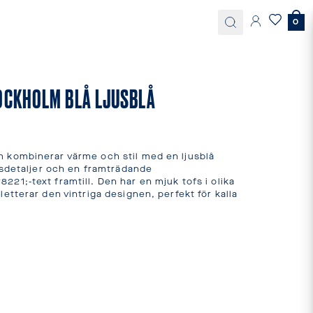
0
OCKHOLM BLÅ LJUSBLÅ
kombinerar värme och stil med en ljusblå 
sdetaljer och en framträdande 
1;-text framtill. Den har en mjuk tofs i olika 
tterar den vintriga designen, perfekt för kalla 