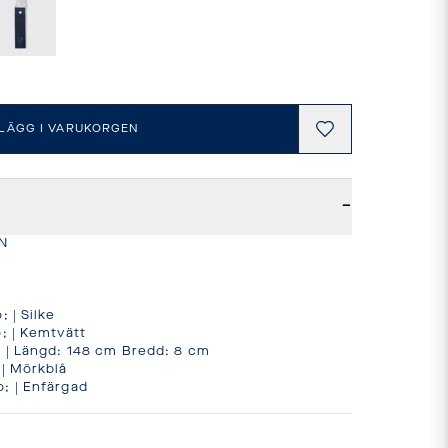
LÄGG I VARUKORGEN
−


| Silke

 | Kemtvätt

 | Längd: 148 cm Bredd: 8 cm

| Mörkblå

; | Enfärgad