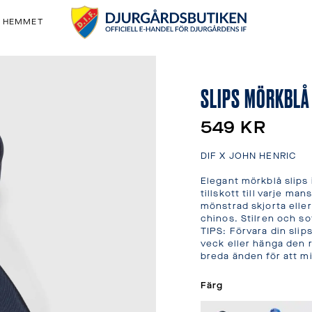
& HEMMET
SLIPS MÖRKBLÅ
549 KR
DIF X JOHN HENRIC

Elegant mörkblå slips i 
tillskott till varje m
mönstrad skjorta eller
chinos. Stilren och so
TIPS: Förvara din slips
veck eller hänga den r
breda änden för att m
Färg