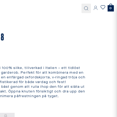
0
 8
100% silke, tillverkad i Italien – ett tidlöst 
ans garderob. Perfekt för att kombinera med en 
 en enfärgad oxfordskjorta, v-ringad tröja och 
fistikerad för både vardag och fest!

 bäst genom att rulla ihop den för att släta ut 
akt. Öppna knuten försiktigt och dra upp den 
inimera påfrestningen på tyget.