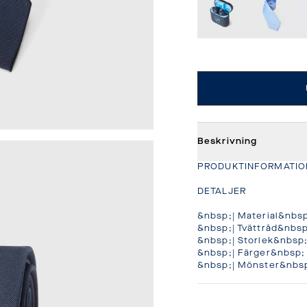
Beskrivning
PRODUKTINFORMATION
DETALJER

&nbsp;| Material&nbsp; 
&nbsp;| Tvättråd&nbsp;
&nbsp;| Storlek&nbsp;
&nbsp;| Färger&nbsp; 
&nbsp;| Mönster&nbsp