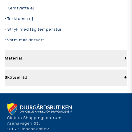
• Kemtvätta ej

• Torktumla ej

• Stryk med låg temperatur

• Varm maskintvätt
+
Material
+
Skötselråd
Globen Shoppingcentrum
Arenavägen 63,
121 77 Johanneshov