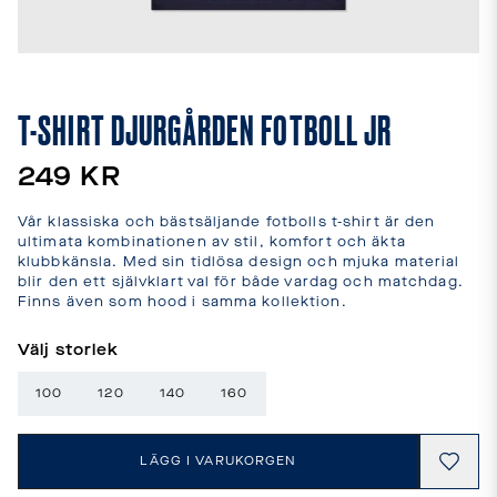
leveranstider
och
fraktkostnader.
SPRÅK
OCH
T-SHIRT DJURGÅRDEN FOTBOLL JR
LEVERANS
Laddar...
249 KR
Vår klassiska och bästsäljande fotbolls t-shirt är den 
ultimata kombinationen av stil, komfort och äkta 
klubbkänsla. Med sin tidlösa design och mjuka material 
blir den ett självklart val för både vardag och matchdag.

Finns även som hood i samma kollektion.
Välj storlek
100
120
140
160
LÄGG I VARUKORGEN