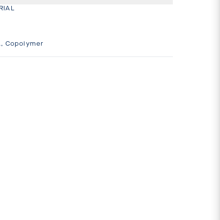
IAL 

VA, Copolymer