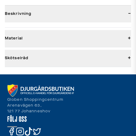
−
Beskrivning
+
Material
+
Skötselråd
Globen Shoppingcentrum
Arenavägen 63,
121 77 Johanneshov
FÖLJ OSS