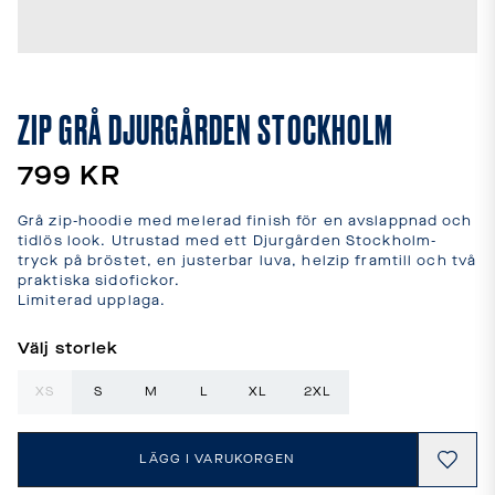
leveranstider
och
fraktkostnader.
SPRÅK
OCH
ZIP GRÅ DJURGÅRDEN STOCKHOLM
LEVERANS
Laddar...
799 KR
Grå zip-hoodie med melerad finish för en avslappnad och 
tidlös look. Utrustad med ett Djurgården Stockholm-
tryck på bröstet, en justerbar luva, helzip framtill och två 
praktiska sidofickor.

Limiterad upplaga.
Välj storlek
XS
S
M
L
XL
2XL
LÄGG I VARUKORGEN