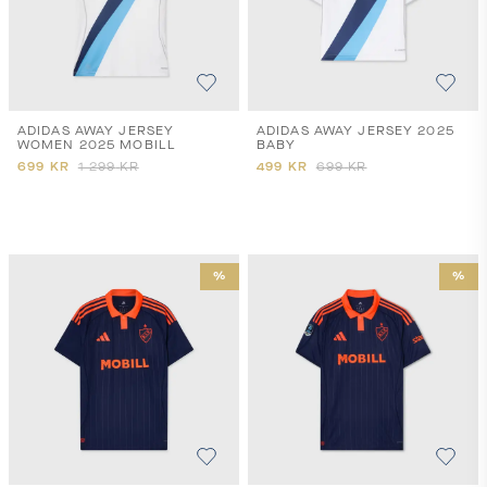
ADIDAS AWAY JERSEY
ADIDAS AWAY JERSEY 2025
WOMEN 2025 MOBILL
BABY
699
KR
1 299
KR
499
KR
699
KR
%
%