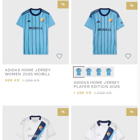
%
%
ADIDAS HOME JERSEY
WOMEN 2025 MOBILL
999
KR
1 299
KR
ADIDAS HOME JERSEY
PLAYER EDITION 2025
1 299
KR
1 699
KR
%
%