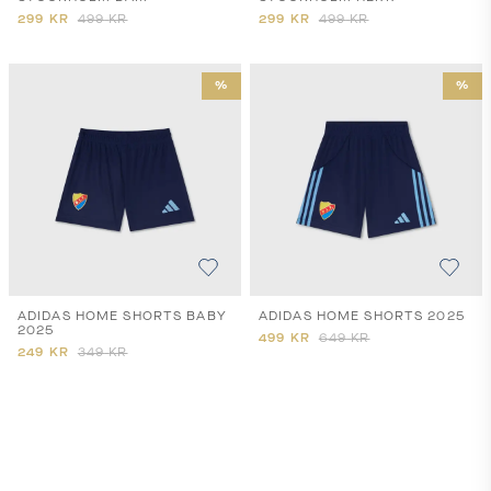
299
KR
499
KR
299
KR
499
KR
%
%
ADIDAS HOME SHORTS BABY
ADIDAS HOME SHORTS 2025
2025
499
KR
649
KR
249
KR
349
KR