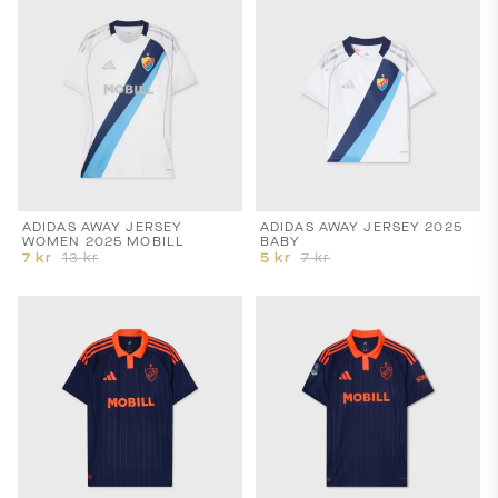
ADIDAS AWAY JERSEY
ADIDAS AWAY JERSEY 2025
WOMEN 2025 MOBILL
BABY
7
kr
13
kr
5
kr
7
kr