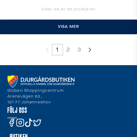
Visar
28
av
65
produkter
VISA MER
1
2
3
Globen Shoppingcentrum
Arenavägen 63,
121 77 Johanneshov
FÖLJ OSS
BUTIKEN