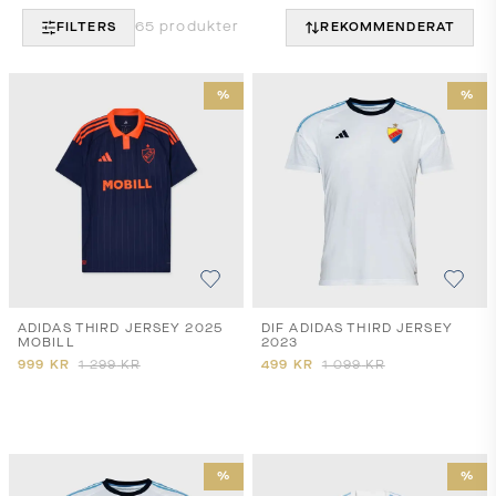
65
produkter
FILTERS
REKOMMENDERAT
%
%
ADIDAS THIRD JERSEY 2025
DIF ADIDAS THIRD JERSEY
MOBILL
2023
999
KR
1 299
KR
499
KR
1 099
KR
%
%