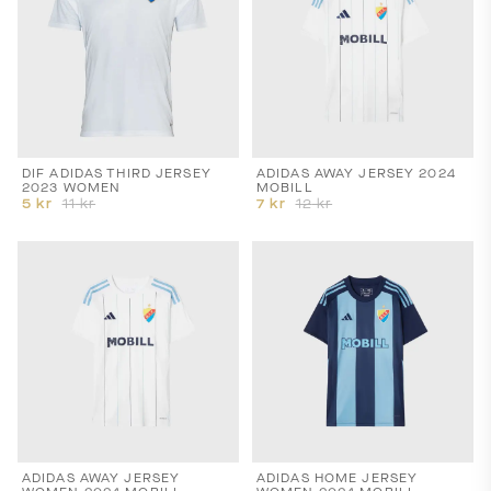
priser,
leveranstider
och
fraktkostnader.
SPRÅK
OCH
LEVERANS
DIF ADIDAS THIRD JERSEY
ADIDAS AWAY JERSEY 2024
2023 WOMEN
MOBILL
Laddar...
5
kr
11
kr
7
kr
12
kr
ADIDAS AWAY JERSEY
ADIDAS HOME JERSEY