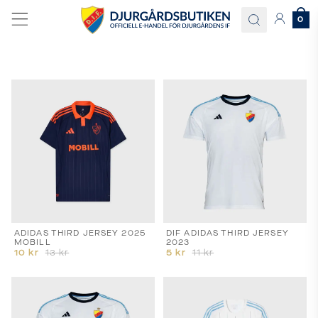
0
Språk
och
leverans
Välj
språk
och
ADIDAS THIRD JERSEY 2025
DIF ADIDAS THIRD JERSEY
MOBILL
2023
leveransland
10
kr
13
kr
5
kr
11
kr
för
att
se
korrekta