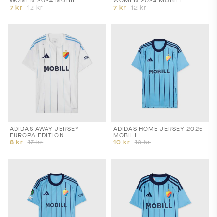
WOMEN 2024 MOBILL
WOMEN 2024 MOBILL
7
kr
12
kr
7
kr
12
kr
ADIDAS AWAY JERSEY
ADIDAS HOME JERSEY 2025
EUROPA EDITION
MOBILL
8
kr
17
kr
10
kr
13
kr