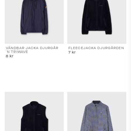
VÄNDBAR JACKA DJURGÅR
FLEECEJACKA DJURGÅRDEN
´N TRIWAVE
7
kr
8
kr