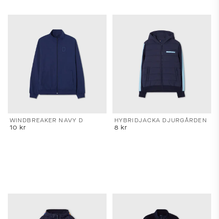
priser,
leveranstider
och
fraktkostnader.
SPRÅK
OCH
LEVERANS
Laddar...
WINDBREAKER NAVY D
HYBRIDJACKA DJURGÅRDEN
10
kr
8
kr