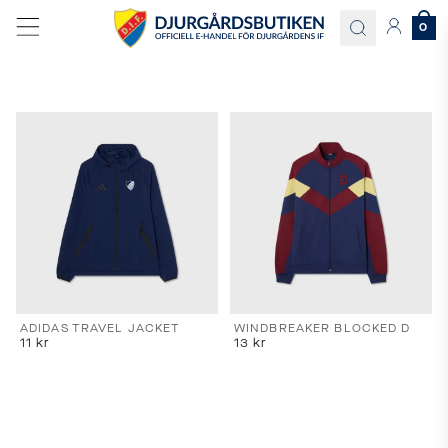
0
Språk
och
leverans
Välj
språk
och
ADIDAS TRAVEL JACKET
WINDBREAKER BLOCKED D
11
kr
13
kr
leveransland
för
att
se
korrekta