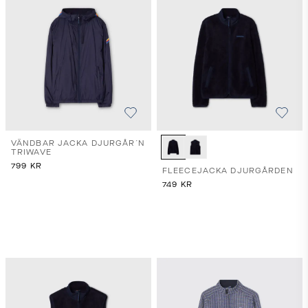
VÄNDBAR JACKA DJURGÅR´N
TRIWAVE
799
KR
FLEECEJACKA DJURGÅRDEN
749
KR