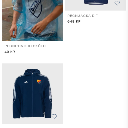
REGNJACKA DIF
649
KR
REGNPONCHO SKÖLD
49
KR