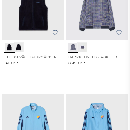
FLEECEVÄST DJURGÅRDEN
HARRIS TWEED JACKET DIF
649
KR
3 499
KR