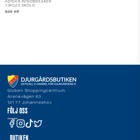
ADIDAS WINDBREAKER
TIRO23 SKÖLD
849
KR
Globen Shoppingcentrum
Arenavägen 63,
121 77 Johanneshov
FÖLJ OSS
BUTIKEN