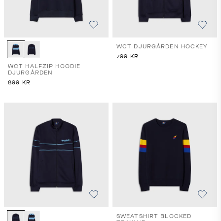
WCT DJURGÅRDEN HOCKEY
799
KR
WCT HALFZIP HOODIE
DJURGÅRDEN
899
KR
SWEATSHIRT BLOCKED