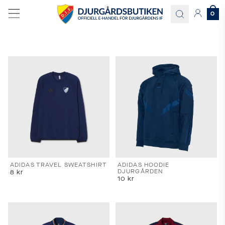
0
Språk
och
leverans
Välj
språk
och
ADIDAS TRAVEL SWEATSHIRT
ADIDAS HOODIE
DJURGÅRDEN
8
kr
leveransland
10
kr
för
att
se
korrekta