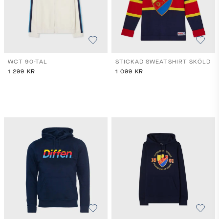
WCT 90-TAL
STICKAD SWEATSHIRT SKÖLD
1 299
KR
1 099
KR