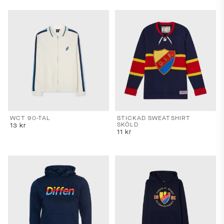
WCT 90-TAL
STICKAD SWEATSHIRT
SKÖLD
13
kr
11
kr