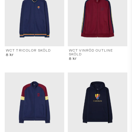
priser,
leveranstider
och
fraktkostnader.
SPRÅK
OCH
LEVERANS
WCT TRICOLOR SKÖLD
WCT VINRÖD OUTLINE
Laddar...
SKÖLD
8
kr
8
kr