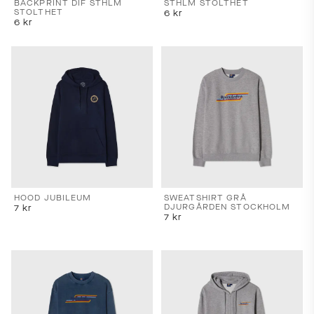
BACKPRINT DIF STHLM
STHLM STOLTHET
STOLTHET
6
kr
6
kr
HOOD JUBILEUM
SWEATSHIRT GRÅ
DJURGÅRDEN STOCKHOLM
7
kr
7
kr