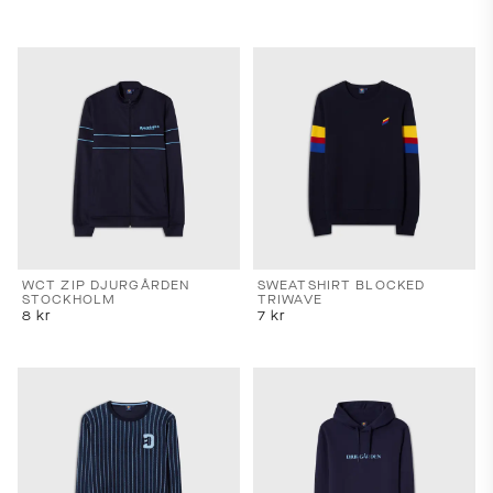
WCT ZIP DJURGÅRDEN
SWEATSHIRT BLOCKED
STOCKHOLM
TRIWAVE
8
kr
7
kr