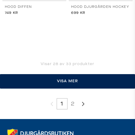
HOOD DIFFEN
HOOD DJURGÅRDEN HOCKEY
749
KR
699
KR
Visar
28
av
33
produkter
VISA MER
1
2