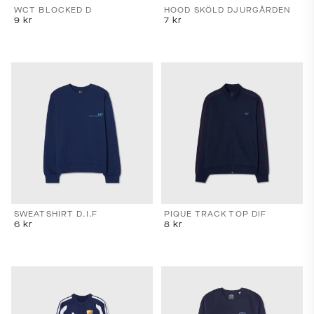
WCT BLOCKED D
HOOD SKÖLD DJURGÅRDEN
9
kr
7
kr
SWEATSHIRT D.I.F
PIQUE TRACK TOP DIF
6
kr
8
kr