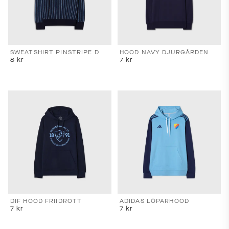
SWEATSHIRT PINSTRIPE D
HOOD NAVY DJURGÅRDEN
8
kr
7
kr
DIF HOOD FRIIDROTT
ADIDAS LÖPARHOOD
7
kr
7
kr