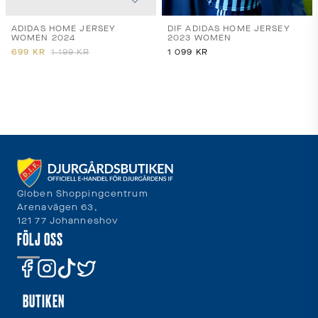
ADIDAS HOME JERSEY
DIF ADIDAS HOME JERSEY
WOMEN 2024
2023 WOMEN
699
KR
1 199
KR
1 099
KR
Globen Shoppingcentrum
Arenavägen 63,
121 77 Johanneshov
FÖLJ OSS
BUTIKEN