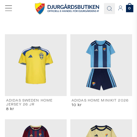
0
Språk
och
leverans
Välj
språk
och
ADIDAS SWEDEN HOME
ADIDAS HOME MINIKIT 2026
JERSEY 26 JR
10
kr
leveransland
8
kr
för
att
se
korrekta