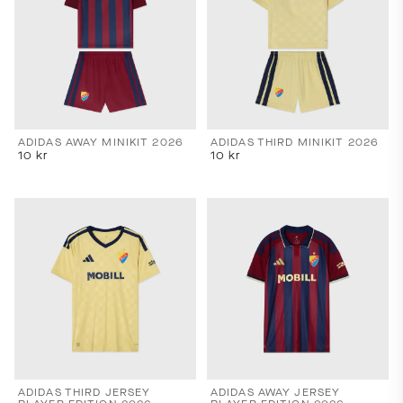
priser,
leveranstider
och
fraktkostnader.
SPRÅK
OCH
LEVERANS
ADIDAS AWAY MINIKIT 2026
ADIDAS THIRD MINIKIT 2026
10
kr
10
kr
Laddar...
ADIDAS THIRD JERSEY
ADIDAS AWAY JERSEY