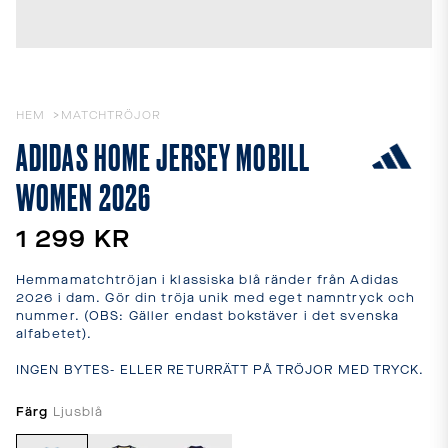
leveranstider
och
fraktkostnader.
SPRÅK
OCH
LEVERANS
HEM
MATCHTRÖJOR
ADIDAS HOME JERSEY MOBILL
Laddar...
WOMEN 2026
1 299 KR
Hemmamatchtröjan i klassiska blå ränder från Adidas 
2026 i dam. Gör din tröja unik med eget namntryck och 
nummer. (OBS: Gäller endast bokstäver i det svenska 
alfabetet).

INGEN BYTES- ELLER RETURRÄTT PÅ TRÖJOR MED TRYCK.
Färg
Ljusblå