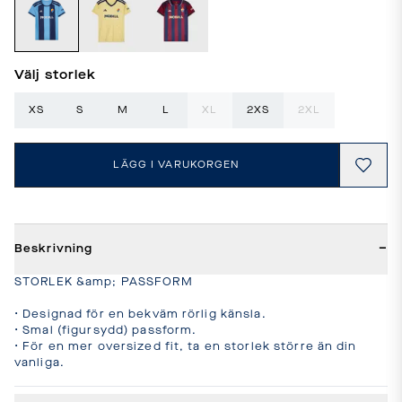
Välj storlek
XS
S
M
L
XL
2XS
2XL
LÄGG I VARUKORGEN
−
Beskrivning
STORLEK &amp; PASSFORM

• Designad för en bekväm rörlig känsla.

• Smal (figursydd) passform.

• För en mer oversized fit, ta en storlek större än din 
vanliga.