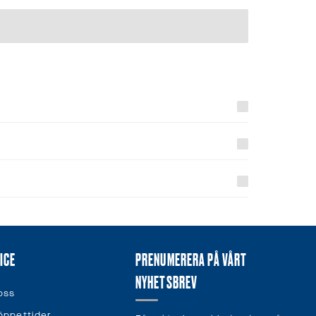
ICE
PRENUMERERA PÅ VÅRT
NYHETSBREV
oss
öppettider