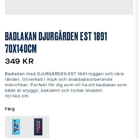
leveranstider
och
fraktkostnader.
SPRÅK
OCH
BADLAKAN DJURGÅRDEN EST 1891
LEVERANS
70X140CM
Laddar...
349 KR
Badlakan med DJURGÅRDEN EST 1891-loggan och våra 
ränder, tillverkad i mjuk och snabbabsorberande 
mikrofiber. Perfekt för dig som vill ha ett badlakan som 
både är snyggt, bekvämt och torkar snabbt!

70×140 cm
Färg