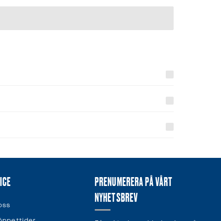
ICE
PRENUMERERA PÅ VÅRT
NYHETSBREV
oss
öppettider