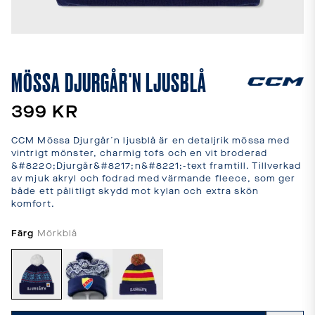
leveranstider
och
fraktkostnader.
SPRÅK
OCH
MÖSSA DJURGÅR'N LJUSBLÅ
LEVERANS
Laddar...
399 KR
CCM Mössa Djurgår´n ljusblå är en detaljrik mössa med 
vintrigt mönster, charmig tofs och en vit broderad 
&#8220;Djurgår&#8217;n&#8221;-text framtill. Tillverkad 
av mjuk akryl och fodrad med värmande fleece, som ger 
både ett pålitligt skydd mot kylan och extra skön 
komfort.
Färg
Mörkblå