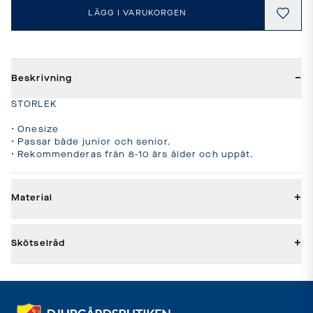
LÄGG I VARUKORGEN
−
Beskrivning
STORLEK

• Onesize

• Passar både junior och senior.

• Rekommenderas från 8-10 års ålder och uppåt.
+
Material
+
Skötselråd