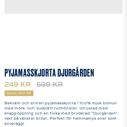
leveranstider
och
fraktkostnader.
SPRÅK
OCH
LEVERANS
Laddar...
PYJAMASSKJORTA DJURGÅRDEN
249 KR
599 KR
Spara
350 KR
Bekväm och stilren pyjamasskjorta i 100% mjuk bomull 
med mörk- och ljusblått rutmönster. Utrustad med 
knappöppning och en ficka med broderad ”Djurgården”-
text på vänster bröst. Perfekt för hemmamys eller som 
sovplagg!
