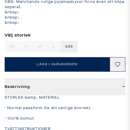
OBS: Matchande rutiga pyjamasbyxor finns även att köpa 
separat.

&nbsp;

&nbsp;

&nbsp;
Välj storlek
XS
S
M
L
XXS
LÄGG I VARUKORGEN
−
Beskrivning
STORLEK &amp; MATERIAL

• Normal passform (ta din vanliga storlek).

• 100% bomull

TVÄTTINSTRUKTIONER
