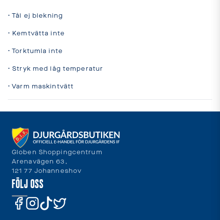
• Tål ej blekning

• Kemtvätta inte

• Torktumla inte

• Stryk med låg temperatur

• Varm maskintvätt
Globen Shoppingcentrum
Arenavägen 63,
121 77 Johanneshov
FÖLJ OSS