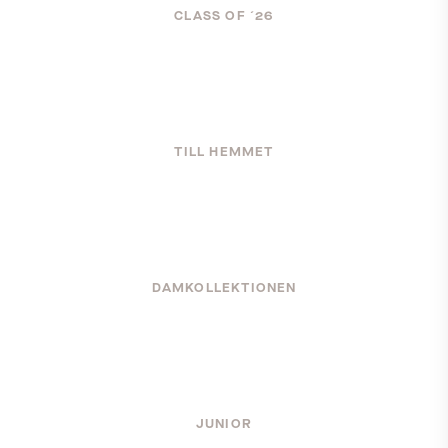
OCH
CLASS OF ´26
LEVERANS
Laddar...
MIDSOMMAR
TILL HEMMET
TILL HEMMET
DAM 26
DJURGÅRDEN STHLM
DAMKOLLEKTIONEN
JUNIOR
DJURGÅR'N
JUNIOR